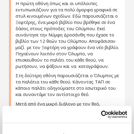
Η πρώτη οθόνη όπως και οι υπόλοιπες
εντυπωσιάζουν για τα πολύ όμορφα γραφικά σε
στυλ κινουμένων σχεδίων. Εδώ παρουσιάζεται ο
Ξεφτέρης, ένα μικρό βιβλίο που βρέθηκε σε ένα
δάσος στους πρόποδες του Ολύμπου. Εκεί
συνάντησε την Νύμφη Δροσάνθη που έχασε το
βιβλίο των 12 θεών του Ολύμπου. Αποφάσισαν
μαζί με τον Ξεφτέρη να γράψουν ένα νέο βιβλίο.
Πηγαίνουν λοιπόν στον Όλυμπο, να
επισκευθούν το παλάτι του κάθε θεού, να
ρωτήσουν, να ψάξουν και να καταγράψουν.
Στη δεύτερη οθόνη παρουσιάζεται ο Όλυμπος με
τα παλάτια του κάθε θεού. Κάνοντας ΤΑΠ σε
κάποιο παλάτι οδηγούμαστε στο εσωτερικό του
και συναντάμε τον αντίστοιχο θεό.
Μετά από ένα μικρό διάλογο με τον θεό,
κάνοντας ταπ σε αντικείμενα που βρίσκονται
στο γύρω χώρο εμφανίζονται πληροφορίες που
τα αφορούν και δικαιολογούν την σχέση τους με
τον θεό του παλατιού. Αφού τελειώσει η συλλογή