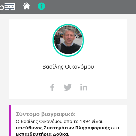
MENU
Skip
to
main
content
Βασίλης Οικονόμου
Σύντομο βιογραφικό:
Ο Βασίλης Οικονόμου από το 1994 είναι
υπεύθυνος Συστημάτων Πληροφορικής
στα
Εκπαιδευτήρια Δούκα
.