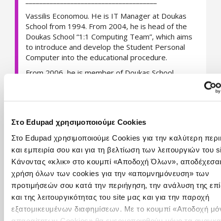
______________________________________
Vassilis Economou. He is IT Manager at Doukas
School from 1994. From 2004, he is head of the
Doukas School “1:1 Computing Team”, which aims
to introduce and develop the Student Personal
Computer into the educational procedure.
From 2006, he is member of Doukas School
“Quality Research Team”. He is certified validator
specialized in the evaluation of companies
according to the standards of the European
Foundation for Quality Management –
Στο Edupad χρησιμοποιούμε Cookies
“Commitment to Excellence”.
Στο Edupad χρησιμοποιούμε Cookies για την καλύτερη περ
In 2013 he has been nominated Expert Educator
και εμπειρία σου και για τη βελτίωση των λειτουργιών του si
and he represented Greece in the Microsoft
Global Forum organised in Barcelona, Spain (2014)
Κάνοντας «κλικ» στο κουμπί «Αποδοχή Όλων», αποδέχεσαι
χρήση όλων των cookies για την «απομνημόνευση» των
In 2014, he and his student team win the first
προτιμήσεών σου κατά την περιήγηση, την ανάλυση της επ
place at the European Programming
Competition Kodu Kup
(e-skils, European School
και της λειτουργικότητας του site μας και για την παροχή
Net, Microsoft)
εξατομικευμένων διαφημίσεων. Με το κουμπί «Αποδοχή μό
απαραίτητων Cookies» θα ενεργοποιηθούν μόνο τα αναγκα