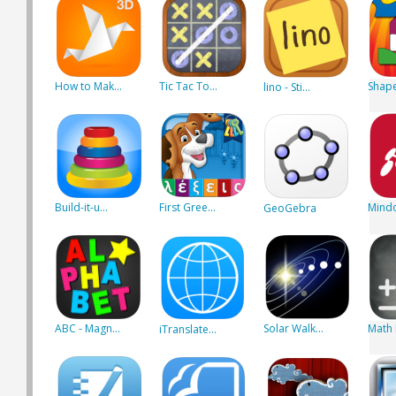
How to Mak...
Tic Tac To...
Shape 
lino - Sti...
Build-it-u...
First Gree...
Mind
GeoGebra
ABC - Magn...
Solar Walk...
Math D
iTranslate...