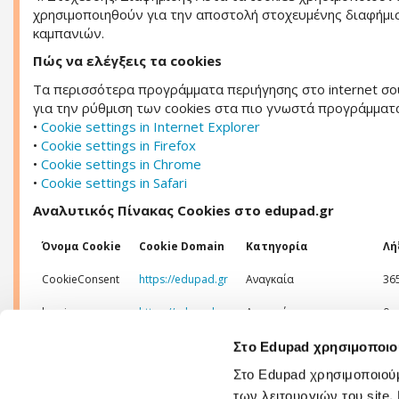
χρησιμοποιηθούν για την αποστολή στοχευμένης διαφήμισ
καμπανιών.
Πώς να ελέγξεις τα cookies
Τα περισσότερα προγράμματα περιήγησης στο internet σου
για την ρύθμιση των cookies στα πιο γνωστά προγράμματ
•
Cookie settings in Internet Explorer
•
Cookie settings in Firefox
•
Cookie settings in Chrome
•
Cookie settings in Safari
Αναλυτικός Πίνακας Cookies στο edupad.gr
Όνομα Cookie
Cookie Domain
Κατηγορία
Λή
CookieConsent
https://edupad.gr
Αναγκαία
36
has_js
https://edupad.gr
Αναγκαία
0
__ga
https://edupad.gr
Στατιστικά
73
Στο Edupad χρησιμοποιο
Στο Edupad χρησιμοποιούμ
__gat
https://edupad.gr
Στατιστικά
1 
των λειτουργιών του sit