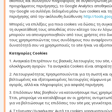
σκοπούς και συλλέγουν πληροφορίες σε συγκεντρωτική μορ
προγράμματος περιήγησης), το Google Analytics αποθηκεύ
την Google να συλλέγει δεδομένα μέσω των cookies και 
περιήγησης από την ακόλουθη διεύθυνση:
http://tools.go
Μπορείς να επιλέξεις για ποια cookies να δώσεις τη συ
τη συγκατάθεσή τους απευθείας στον κάτοχο του εν λόγω
μπορούν να απενεργοποιηθούν από τους χρήστες στο δι
τους χρησιμοποιώντας τους συνδέσμους που αναφέρονται 
δυνατότητά σου να χρησιμοποιείς το site ή/και να αξιοποι
Κατηγορίες Cookies
1. Αναγκαία Επιτρέπουν τις βασικές λειτουργίες του site
ολοκλήρωση αγορών. Τα αναγκαία Cookies είναι απαραίτητα
2. Λειτουργικότητας Χρησιμοποιούνται για τη σωστή και ο
βελτιωμένες και εξατομικευμένες λειτουργίες σύμφωνα με
αγοράς, αλλά και πληροφορίες για ασφαλή περιήγηση.
3. Επιδόσεων Mας βοηθούν να κατανοήσουμε πως χρησιμοπ
Έτσι, μπορούμε να καταλάβουμε αν οι χρήστες αντιμετωπί
για να βελτιώσουμε τις επιδόσεις του site μας γενικότερα.
4. Στόχευσης/Διαφήμισης Αυτά τα cookies χρησιμοποιούντ