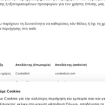
ης ή εξατομικευμένων προσφορών για τον χρήστη. Επίσης, μα
 παρέχουν τη δυνατότητα να καθορίσεις εάν θέλεις ή όχι τη χρ
α περιήγησης στο web:
ξη
Αποδέκτης (Επωνυμία)
Αποδέκτης (website)
5 ημέρες
CookieBot
cookiebot.com
iSquare SA
edupad.gr
0 ημέρες
Google
google.com
ύμε Cookies
ε Cookies για την καλύτερη περιήγηση και εμπειρία σου και γι
ημέρα
Google
google.com
e. Κάνοντας «κλικ» στο κουμπί «Αποδοχή Όλων», αποδέχεσαι τ