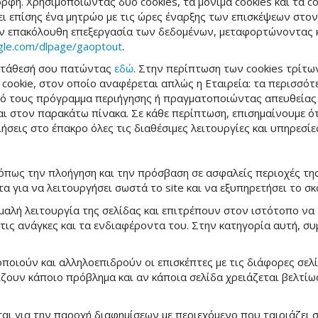
φή. Χρησιμοποιώντας δύο cookies, τα μόνιμα cookies και τα co
ει επίσης ένα μητρώο με τις ώρες έναρξης των επισκέψεων στο
την επακόλουθη επεξεργασία των δεδομένων, μεταφορτώνοντας 
ogle.com/dlpage/gaoptout
.
γκατάθεσή σου πατώντας
εδώ
. Στην περίπτωση των cookies τρίτ
 cookie, στον οποίο αναφέρεται απλώς η Εταιρεία: τα περισσό
κό τους πρόγραμμα περιήγησης ή πραγματοποιώντας απευθείας
στον παρακάτω πίνακα. Σε κάθε περίπτωση, επισημαίνουμε ότι
ήσεις στο έπακρο όλες τις διαθέσιμες λειτουργίες και υπηρεσίε
, όπως την πλοήγηση και την πρόσβαση σε ασφαλείς περιοχές τη
 για να λειτουργήσει σωστά το site και να εξυπηρετήσει το σκ
μαλή λειτουργία της σελίδας και επιτρέπουν στον ιστότοπο να 
 τις ανάγκες και τα ενδιαφέροντα του. Στην κατηγορία αυτή, σ
οιούν και αλληλοεπιδρούν οι επισκέπτες με τις διάφορες σε
ζουν κάποιο πρόβλημα και αν κάποια σελίδα χρειάζεται βελτίωσ
αι για την παροχή διαφημίσεων με περιεχόμενο που ταιριάζει 