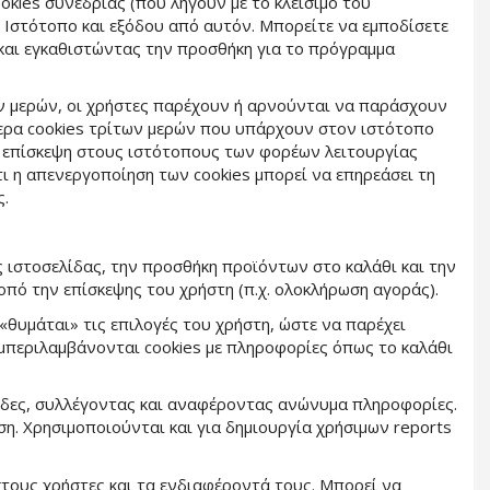
okies συνεδρίας (που λήγουν με το κλείσιμο του
ν Ιστότοπο και εξόδου από αυτόν. Μπορείτε να εμποδίσετε
και εγκαθιστώντας την προσθήκη για το πρόγραμμα
ων μερών, οι χρήστες παρέχουν ή αρνούνται να παράσχουν
τερα cookies τρίτων μερών που υπάρχουν στον ιστότοπο
 επίσκεψη στους ιστότοπους των φορέων λειτουργίας
 η απενεργοποίηση των cookies μπορεί να επηρεάσει τη
ς.
ς ιστοσελίδας, την προσθήκη προϊόντων στο καλάθι και την
οπό την επίσκεψης του χρήστη (π.χ. ολοκλήρωση αγοράς).
«θυμάται» τις επιλογές του χρήστη, ώστε να παρέχει
υμπεριλαμβάνονται cookies με πληροφορίες όπως το καλάθι
λίδες, συλλέγοντας και αναφέροντας ανώνυμα πληροφορίες.
η. Χρησιμοποιούνται και για δημιουργία χρήσιμων reports
στους χρήστες και τα ενδιαφέροντά τους. Μπορεί να