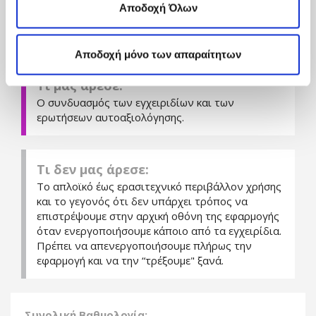
αντικαθιστά την πλήρη θεωρητική εκπαίδευση
επιλέγοντας «Ρυθμίσεις Cookies», και τροποποίησε ανά
Αποδοχή Όλων
ενός οδηγού, αλλά σίγουρα αποτελεί ένα ωραίο
πάσα στιγμή τις προτιμήσεις σου.
ενισχυτικό εργαλείο.
Αποδοχή μόνο των απαραίτητων
Τι μας άρεσε:
Ο συνδυασμός των εγχειριδίων και των
ερωτήσεων αυτοαξιολόγησης.
Τι δεν μας άρεσε:
Το απλοϊκό έως ερασιτεχνικό περιβάλλον χρήσης
και το γεγονός ότι δεν υπάρχει τρόπος να
επιστρέψουμε στην αρχική οθόνη της εφαρμογής
όταν ενεργοποιήσουμε κάποιο από τα εγχειρίδια.
Πρέπει να απενεργοποιήσουμε πλήρως την
εφαρμογή και να την “τρέξουμε" ξανά.
Συνολική Βαθμολογία: