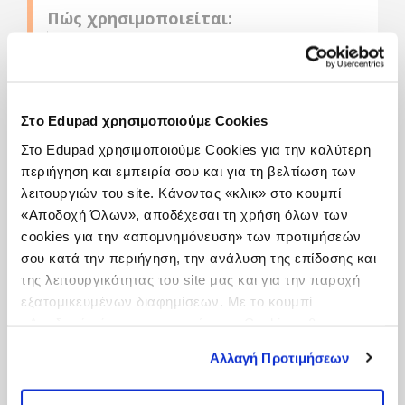
Πώς χρησιμοποιείται:
Μια εφαρμογή για όσους θέλουν να
ελέγξουν τις γνώσεις τους πάνω στον
Ελληνικό Κώδικα Οδικής Κυκλοφορίας.
Στο Edupad χρησιμοποιούμε Cookies
Παρέχει ερωτήσεις αξιολόγησης γνώσεων για
Στο Edupad χρησιμοποιούμε Cookies για την καλύτερη
Αυτοκίνητο, Μοτοσυκλέτα, Φορτηγό και
περιήγηση και εμπειρία σου και για τη βελτίωση των
Λεωφορείο σε 4 γλώσσες : Ελληνικά, Αγγλικά,
Ρώσικα και Αλβανικά.
λειτουργιών του site. Κάνοντας «κλικ» στο κουμπί
«Αποδοχή Όλων», αποδέχεσαι τη χρήση όλων των
Παρέχει τα εγχειρίδια της Θεωρητικής
cookies για την «απομνημόνευση» των προτιμήσεών
Εκπαίδευσης των Ελλήνων Οδηγών για όλες τις
κατηγορίες οχημάτων.
σου κατά την περιήγηση, την ανάλυση της επίδοσης και
της λειτουργικότητας του site μας και για την παροχή
Η εφαρμογή αυτή εκτός από την εκπαίδευση των
εξατομικευμένων διαφημίσεων. Με το κουμπί
ενηλίκων στα θεωρητικά θέματα του Κ.Ο.Κ μπορεί
«Αποδοχή μόνο των απαραίτητων Cookies» θα
να χρησιμοποιηθεί και στην Δευτεροβάθμια
Εκπαίδευση (Γυμνάσιο, Λύκειο) στο πλαίσιο της
ενεργοποιηθούν μόνο τα αναγκαία για τη λειτουργία του
Αλλαγή Προτιμήσεων
Κυκλοφοριακής Αγωγής.
site cookies. Ενημερώσου για την Πολιτική
Cookies
Εδώ
και τους διαφορετικούς τύπους Cookies
Σε καμμιά περίπτωση η εφαρμογή δεν