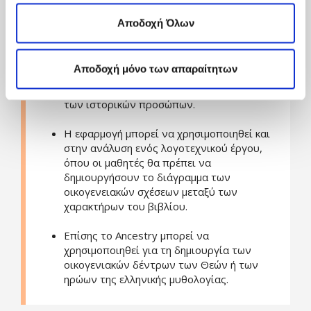
στους μαθητές να δημιουργήσουν το
Cookies
Εδώ
και τους διαφορετικούς τύπους Cookies
οικογενειακό τους δέντρο.
επιλέγοντας «Ρυθμίσεις Cookies», και τροποποίησε ανά
Αποδοχή Όλων
πάσα στιγμή τις προτιμήσεις σου.
Οι εκπαιδευτικοί μπορούν να αναθέσουν
εργασίες σχετικά με ιστορικά πρόσωπα και
Αποδοχή μόνο των απαραίτητων
οι μαθητές θα πρέπει να δημιουργήσουν το
οικογενειακό δέντρο
των ιστορικών προσώπων.
Η εφαρμογή μπορεί να χρησιμοποιηθεί και
στην ανάλυση ενός λογοτεχνικού έργου,
όπου οι μαθητές θα πρέπει να
δημιουργήσουν το διάγραμμα των
οικογενειακών σχέσεων μεταξύ των
χαρακτήρων του βιβλίου.
Επίσης το Ancestry μπορεί να
χρησιμοποιηθεί για τη δημιουργία των
οικογενιακών δέντρων των Θεών ή των
ηρώων της ελληνικής μυθολογίας.