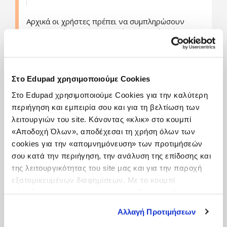
Αρχικά οι χρήστες πρέπει να συμπληρώσουν
πληροφορίες για τον εαυτό τους σε ένα άδειο
οικογενειακό δέντρο. Στη συνέχεια εισάγουν
πληροφορίες για τους γονείς τους, τους
παππούδες, και ούτω καθεξής.
Στο Edupad χρησιμοποιούμε Cookies
Όταν προκύψουν συνδέσεις, ανάμεσα στα άτομα
του οικογενειακού δέντρου, εμφανίζονται
Στο Edupad χρησιμοποιούμε Cookies για την καλύτερη
πράσινα φύλλα στα ονόματα των μελών της
περιήγηση και εμπειρία σου και για τη βελτίωση των
οικογένειας.
λειτουργιών του site. Κάνοντας «κλικ» στο κουμπί
Οι χρήστες μπορούν να πατήσουν πάνω στα
«Αποδοχή Όλων», αποδέχεσαι τη χρήση όλων των
φύλλα, να επανεξετάσουν πληροφορίες
cookies για την «απομνημόνευση» των προτιμήσεών
σχετικές με πιθανά μέλη της οικογένειας, τα
σου κατά την περιήγηση, την ανάλυση της επίδοσης και
οποία στη συνέχεια μπορούν να συνδεθούν με το
της λειτουργικότητας του site μας και για την παροχή
δέντρο τους.
εξατομικευμένων διαφημίσεων. Με το κουμπί
«Αποδοχή μόνο των απαραίτητων Cookies» θα
Εκπαιδευτικές χρήσεις
ενεργοποιηθούν μόνο τα αναγκαία για τη λειτουργία του
Αλλαγή Προτιμήσεων
site cookies. Ενημερώσου για την Πολιτική
Οι εκπαιδευτικοί μπορούν να αναθέσουν