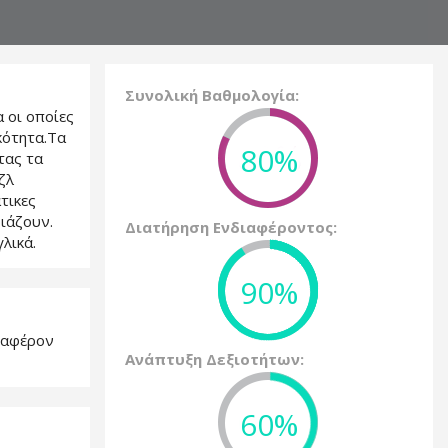
Συνολική Βαθμολογία:
 οι οποίες
κότητα.Τα
80%
τας τα
ζλ
τικες
ριάζουν.
Διατήρηση Ενδιαφέροντος:
λικά.
90%
διαφέρον
Ανάπτυξη Δεξιοτήτων:
60%