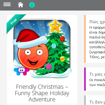
MENU
Skip
Free
Πώς χρ
to
main
Η εφαρμο
content
είναι δη
παιδιά δ
κατάλληλ
τοποθετώ
ζωγραφιές
Τέλος, με
Τι μας
Οι ποικι
των παιδ
Friendly Christmas –
Funny Shape Holiday
Adventure
Τι δεν