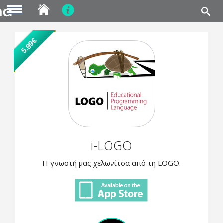
MENU
Skip
5.99€
to
main
content
i-LOGO
Η γνωστή μας χελωνίτσα από τη LOGO.