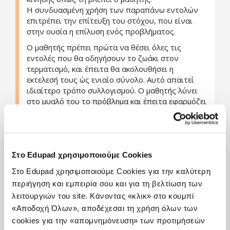
Η συνδυασμένη χρήση των παραπάνω εντολών
επιτρέπει την επίτευξη του στόχου, που είναι
στην ουσία η επίλυση ενός προβλήματος.
Ο μαθητής πρέπει πρώτα να θέσει όλες τις
εντολές που θα οδηγήσουν το ζωάκι στον
τερματισμό, και έπειτα θα ακολουθήσει η
εκτελεσή τους ώς ενιαίο σύνολο. Αυτό απαιτεί
ιδιαίτερο τρόπο συλλογισμού. Ο μαθητής λύνει
στο μυαλό του το πρόβλημα και έπειτα εφαρμόζει
τη λύση που σκέφτηκε.
Το επίπεδο δυσκολίας αυξάνεται αργά. Η
εμπειρία χτίζεται από πίστα σε πίστα, με
αποτέλεσμα ο μαθητής να μην χρειάζεται να
κάνει άλματα στον τρόπο σκέψης του.
Στο Edupad χρησιμοποιούμε Cookies
Υπάρχουν επίσης και κίνητρα διατήρησης της
Στο Edupad χρησιμοποιούμε Cookies για την καλύτερη
προσπάθειας, όπως είναι η συλλογή νομισμάτων,
περιήγηση και εμπειρία σου και για τη βελτίωση των
αστεριών και πόντων. Κάθε τόσο ξεκλειδώνεται
λειτουργιών του site. Κάνοντας «κλικ» στο κουμπί
και ένα νέο ζωάκι το οποίο μπορεί ο μαθητής να
«Αποδοχή Όλων», αποδέχεσαι τη χρήση όλων των
επιλέξει για την συνέχεια του παιχνιδιού.
cookies για την «απομνημόνευση» των προτιμήσεών