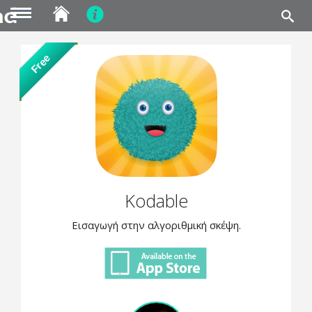
MENU
Skip
Free
to
main
content
Kodable
Εισαγωγή στην αλγοριθμική σκέψη.