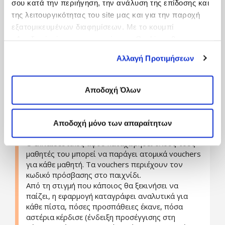
Στην επι πληρωμή έκδοση υπάρχουν και πολλές
σου κατά την περιήγηση, την ανάλυση της επίδοσης και
δραστηριότητες αποσφαλμάτωσης κώδικα
της λειτουργικότητας του site μας και για την παροχή
(debugging)
εξατομικευμένων διαφημίσεων. Με το κουμπί
To Kodable ανήκει λοιπόν στην κατηγορία των
«Αποδοχή μόνο των απαραίτητων Cookies» θα
εφαρμογών που συμβάλλουν στην ανάπτυξη της
ενεργοποιηθούν μόνο τα αναγκαία για τη λειτουργία του
αναλυτικής και συνθετικής σκέψης.
Αλλαγή Προτιμήσεων
site cookies. Ενημερώσου για την Πολιτική
Καινοτομία…
Το teacher mode
Cookies
Εδώ
και τους διαφορετικούς τύπους Cookies
Σε αυτή την κατάσταση η εφαρμογή μετατρέπεται
επιλέγοντας «Ρυθμίσεις Cookies», και τροποποίησε ανά
σε περιβάλλον διαχείρισης τάξης. Ο δάσκαλος/
Αποδοχή Όλων
πάσα στιγμή τις προτιμήσεις σου.
καθηγητής αφού δημιουργήσει το προφίλ του
μπορεί να δημιουργήσει μια τάξη 25 ατόμων, και
να παρακολουθεί την πρόοδο των μαθητών του
Αποδοχή μόνο των απαραίτητων
στο παιχνίδι.
Ο εκπαιδευτικός αφού καταχωρήσει όλους τους
μαθητές του μπορεί να παράγει ατομικά vouchers
για κάθε μαθητή. Τα vouchers περιέχουν τον
κωδικό πρόσβασης στο παιχνίδι.
Από τη στιγμή που κάποιος θα ξεκινήσει να
παίζει, η εφαρμογή καταγράφει αναλυτικά για
κάθε πίστα, πόσες προσπάθειες έκανε, πόσα
αστέρια κέρδισε (ένδειξη προσέγγισης στη