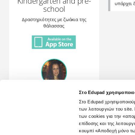
Kindergarten and pre-
υπάρχει 
school
Δραστηριότητες με ζωάκια της
θάλασσας
Αντωνία Δαπόντη
Στο Edupad χρησιμοποιο
Στο Edupad χρησιμοποιούμ
Share This
των λειτουργιών του sit
των cookies για την «απ
επίδοσης και της λειτουργ
κουμπί «Αποδοχή μόνο τω