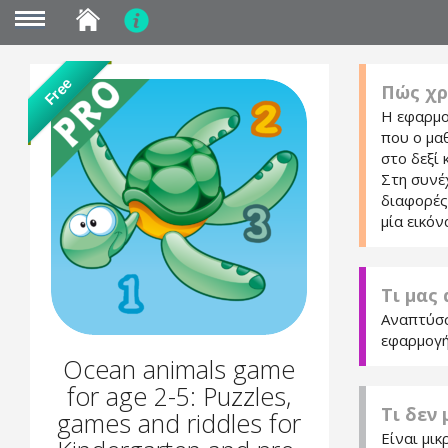
MENU
Skip
Free
Πώς χρ
to
main
Η εφαρμο
content
που ο μαθ
στο δεξί 
Στη συνέχ
διαφορές
μία εικόν
Τι μας
Αναπτύσσ
εφαρμογή
Ocean animals game
for age 2-5: Puzzles,
Τι δεν
games and riddles for
Είναι μικ