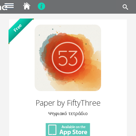
MENU
Skip
Free
to
main
content
Paper by FiftyThree
Ψηφιακό τετράδιο