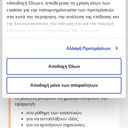
μοιραστούν μέσω
«Αποδοχή Όλων», αποδέχεσαι τη χρήση όλων των
cookies για την «απομνημόνευση» των προτιμήσεών
ηλεκτρονικού ταχυδρομείου
Tumblr
σου κατά την περιήγηση, την ανάλυση της επίδοσης και
Facebook
της λειτουργικότητας του site μας και για την παροχή
Twitter
εξατομικευμένων διαφημίσεων. Με το κουμπί
ή να αποθηκευθούν στις φωτογραφίες του
«Αποδοχή μόνο των απαραίτητων Cookies» θα
iPad.
ενεργοποιηθούν μόνο τα αναγκαία για τη λειτουργία του
Αλλαγή Προτιμήσεων
Η εφαρμογή μπορεί να χρησιμοποιηθεί για να
site cookies. Ενημερώσου για την Πολιτική
διδάξει βασικές τεχνικές σχεδίου και
Cookies
Εδώ
και τους διαφορετικούς τύπους Cookies
ζωγραφικής.
επιλέγοντας «Ρυθμίσεις Cookies», και τροποποίησε ανά
Αποδοχή Όλων
Οι εκπαιδευτικοί μπορούν να τη
πάσα στιγμή τις προτιμήσεις σου.
χρησιμοποιήσουν για να διδάξουν τη θεωρία των
χρωμάτων και πώς τα χρώματα μπορούν να
Αποδοχή μόνο των απαραίτητων
αναμιχθούν μεταξύ τους.
Οι μαθητές μπορούν να χρησιμοποιήσουν την
εφαρμογή:
στο μάθημα των εικαστικών
για να ανταλλάξουν ιδέες
για να κρατήσουν σημειώσεις