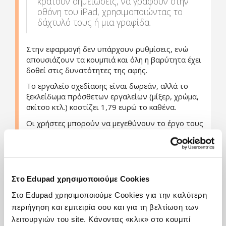
κρατούν σημειώσεις, να γράφουν στην
οθόνη του iPad, χρησιμοποιώντας το
δάχτυλό τους ή μια γραφίδα.
Στην εφαρμογή δεν υπάρχουν ρυθμίσεις, ενώ
απουσιάζουν τα κουμπιά και όλη η βαρύτητα έχει
δοθεί στις δυνατότητες της αφής.
Το εργαλείο σχεδίασης είναι δωρεάν, αλλά το
ξεκλείδωμα πρόσθετων εργαλείων (μίξερ, χρώμα,
σκίτσο κτλ.) κοστίζει 1,79 ευρώ το καθένα.
Οι χρήστες μπορούν να μεγεθύνουν το έργο τους
για να προσθέσουν περίπλοκες λεπτομέρειες και
χρησιμοποιώντας δύο δάχτυλα μαζί μπορούν να
αναιρέσουν οποιαδήποτε προγούμενη χρονική
στιγμή.
Στο Edupad χρησιμοποιούμε Cookies
Οι δημιουργίες των χρηστών αποθηκεύονται σε
τετράδια. Όλα τα τετράδια βρίσκονται
Στο Edupad χρησιμοποιούμε Cookies για την καλύτερη
τοποθετημένα στην πρώτη οθόνη της εφαρμογής.
περιήγηση και εμπειρία σου και για τη βελτίωση των
Οι δημιουργίες που παράγονται μπορούν να
λειτουργιών του site. Κάνοντας «κλικ» στο κουμπί