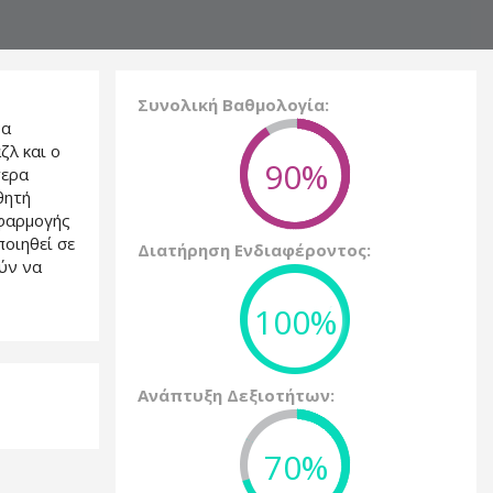
Συνολική Βαθμολογία:
να
ζλ και ο
90%
τερα
θητή
εφαρμογής
ποιηθεί σε
Διατήρηση Ενδιαφέροντος:
ύν να
100%
Ανάπτυξη Δεξιοτήτων:
70%