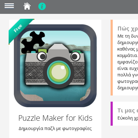
MENU
Skip
Free
Πώς χρ
to
main
Με τη δυ
content
δημιουργ
καθένας 
κομμάτια.
εμφανίζο
είναι ευχ
πολλά γν
φωτογραφ
δημιουργ
Τι μας
Puzzle Maker for Kids
Εύκολη χ
Δημιουργία παζλ με φωτογραφίες