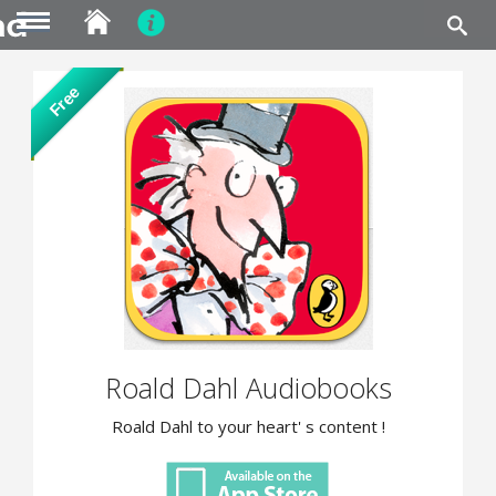
MENU
Skip
Free
to
main
content
Roald Dahl Audiobooks
Roald Dahl to your heart' s content !