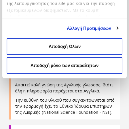
Ο χρήστης μπορεί να αποθηκεύσει bookmarks για
της λειτουργικότητας του site μας και για την παροχή
τα video που τον ενδιαφέρουν, αλλά δεν μπορεί
εξατομικευμένων διαφημίσεων. Με το κουμπί
να κάνει κάτι αντίστοιχο για τα άρθρα των
«Αποδοχή μόνο των απαραίτητων Cookies» θα
ειδήσεων.
ενεργοποιηθούν μόνο τα αναγκαία για τη λειτουργία του
Η πλοήγηση στην εφαρμογή είναι γενικά εύκολη
Αλλαγή Προτιμήσεων
site cookies. Ενημερώσου για την Πολιτική
και λογική.
Cookies
Εδώ
και τους διαφορετικούς τύπους Cookies
επιλέγοντας «Ρυθμίσεις Cookies», και τροποποίησε ανά
Μπορεί να χρησιμοποιηθεί και στο σπίτι και στο
Αποδοχή Όλων
σχολείο ως μέσο εμπλουτισμού και αναζήτησης
πάσα στιγμή τις προτιμήσεις σου.
για τα μαθήματα των Φυσικών Επιστημών, της
Πληροφορικής και της Τεχνολογίας στο
Αποδοχή μόνο των απαραίτητων
Γυμνάσιο, στο Λύκειο και στην ΤριτοΒάθμια
Εκπαίδευση.
Απαιτεί καλή γνώση της Αγγλικής γλώσσας, διότι
όλη η πληροφορία παρέχεται στα Αγγλικά.
Την ευθύνη του υλικού που συγκεντρώνεται από
την εφαρμογή έχει το Εθνικό Ίδρυμα Επιστημών
της Αμερικής (National Science Foundation - NSF).