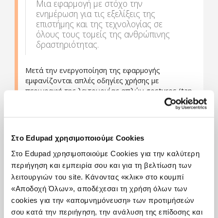
Μια εφαρμογή με στόχο την
ενημέρωση για τις εξελίξεις της
επιστήμης και της τεχνολογίας σε
όλους τους τομείς της ανθρώπινης
δραστηριότητας.
Μετά την ενεργοποίηση της εφαρμογής
εμφανίζονται απλές οδηγίες χρήσης με
περιγραφή της λειτουργίας απλών gestures (tap
με ένα δάκτυλο, tap με δύο δάκτυλα, pinch,
σύρσιμο με ένα δάκτυλο).
Έπειτα εμφανίζεται ένα video wall που εκτείνεται
προς οποιαδήποτε κατεύθυνση και εμφανίζει
Στο Edupad χρησιμοποιούμε Cookies
video για πολλά θέματα που αφορούν την
επιστήμη και την τεχνολογία.
Στο Edupad χρησιμοποιούμε Cookies για την καλύτερη
Κάνοντας tap με δύο δάκτυλα εμφανίζονται
περιήγηση και εμπειρία σου και για τη βελτίωση των
επιλογές που αφορούν την αποθήκευση της
λειτουργιών του site. Κάνοντας «κλικ» στο κουμπί
πληροφορίας που μας ενδιαφέρει, την
«Αποδοχή Όλων», αποδέχεσαι τη χρήση όλων των
αναζήτηση/φιλτράρισμα video με βάση λέξη κλειδί
cookies για την «απομνημόνευση» των προτιμήσεών
και την εμφάνιση άρθρων με θέμα τις
σου κατά την περιήγηση, την ανάλυση της επίδοσης και
επιστημονικές εξελίξεις.