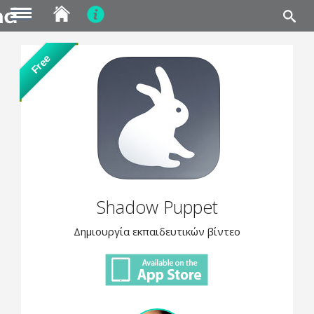
MENU
Skip
Free
to
main
content
Shadow Puppet
Δημιουργία εκπαιδευτικών βίντεο