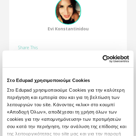
Evi Konstantinidou
Share This
Στο Edupad χρησιμοποιούμε Cookies
Πώς χρησιμοποιείται:
Στο Edupad χρησιμοποιούμε Cookies για την καλύτερη
Ο μαθητής με απλές κινήσεις μπορεί να
περιήγηση και εμπειρία σου και για τη βελτίωση των
δημιουργήσει το δικό του βίντεο. Για να το
λειτουργιών του site. Κάνοντας «κλικ» στο κουμπί
πετύχει αυτό, αρκεί να προσθέσει τις δικές του
«Αποδοχή Όλων», αποδέχεσαι τη χρήση όλων των
φωτογραφίες.Ταυτόχρονα μπορεί να προσθέσει
cookies για την «απομνημόνευση» των προτιμήσεών
τη φωνή του με την οποία διηγείται μια ιστορία ή
σου κατά την περιήγηση, την ανάλυση της επίδοσης και
εξηγεί κάτι σχετικό με το μάθημα. Επίσης έχει τη
δυνατότητα να προσθέσει μουσική ή να
της λειτουργικότητας του site μας και για την παροχή